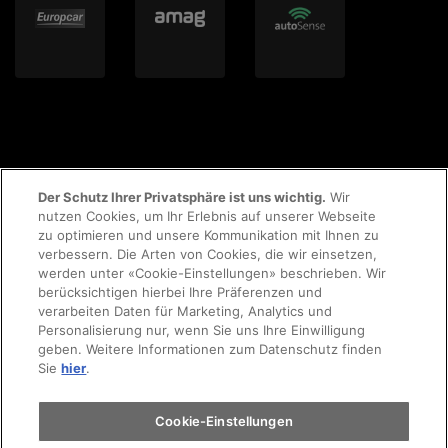
Der Schutz Ihrer Privatsphäre ist uns wichtig.
Wir
nutzen Cookies, um Ihr Erlebnis auf unserer Webseite
zu optimieren und unsere Kommunikation mit Ihnen zu
© 2023 AMAG Parking AG
verbessern. Die Arten von Cookies, die wir einsetzen,
werden unter «Cookie-Einstellungen» beschrieben. Wir
berücksichtigen hierbei Ihre Präferenzen und
verarbeiten Daten für Marketing, Analytics und
Personalisierung nur, wenn Sie uns Ihre Einwilligung
AGB's
Rechtliche Hinweise
Impressum
geben. Weitere Informationen zum Datenschutz finden
Sie
hier
.
Datenschutzerklärung
Cookie-Richtlinie
Cookie-Einstellungen