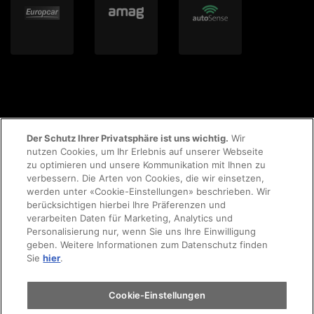
Der Schutz Ihrer Privatsphäre ist uns wichtig.
Wir
nutzen Cookies, um Ihr Erlebnis auf unserer Webseite
zu optimieren und unsere Kommunikation mit Ihnen zu
© 2023 AMAG Parking AG
verbessern. Die Arten von Cookies, die wir einsetzen,
werden unter «Cookie-Einstellungen» beschrieben. Wir
berücksichtigen hierbei Ihre Präferenzen und
verarbeiten Daten für Marketing, Analytics und
Personalisierung nur, wenn Sie uns Ihre Einwilligung
AGB's
Rechtliche Hinweise
Impressum
geben. Weitere Informationen zum Datenschutz finden
Sie
hier
.
Datenschutzerklärung
Cookie-Richtlinie
Cookie-Einstellungen