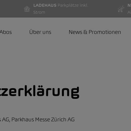
LADEHAUS
Parkplätze inkl.
N
Strom
A
-Abos
Über uns
News & Promotionen
zerklärung
 AG, Parkhaus Messe Zürich AG