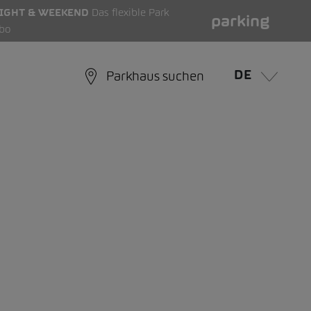
IGHT & WEEKEND
Das flexible Park
parking
bo
DE
Parkhaus suchen