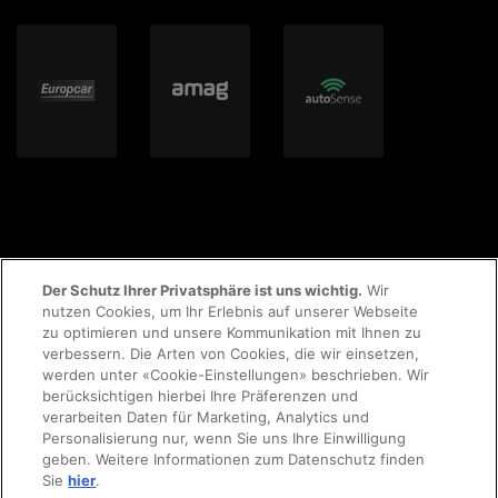
Der Schutz Ihrer Privatsphäre ist uns wichtig.
Wir
nutzen Cookies, um Ihr Erlebnis auf unserer Webseite
zu optimieren und unsere Kommunikation mit Ihnen zu
© 2023 AMAG Parking AG
verbessern. Die Arten von Cookies, die wir einsetzen,
werden unter «Cookie-Einstellungen» beschrieben. Wir
berücksichtigen hierbei Ihre Präferenzen und
verarbeiten Daten für Marketing, Analytics und
Personalisierung nur, wenn Sie uns Ihre Einwilligung
AGB's
Rechtliche Hinweise
Impressum
geben. Weitere Informationen zum Datenschutz finden
Sie
hier
.