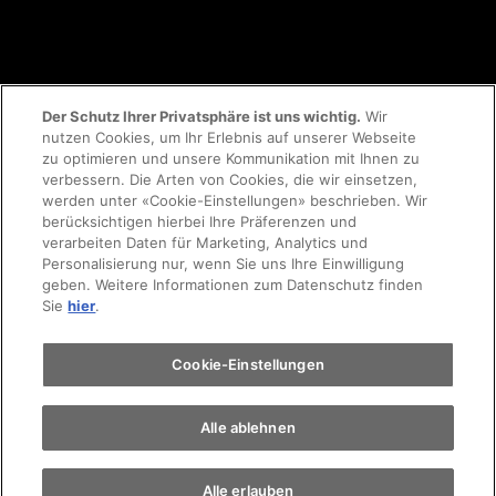
Der Schutz Ihrer Privatsphäre ist uns wichtig.
Wir
nutzen Cookies, um Ihr Erlebnis auf unserer Webseite
zu optimieren und unsere Kommunikation mit Ihnen zu
© 2023 AMAG Parking AG
verbessern. Die Arten von Cookies, die wir einsetzen,
werden unter «Cookie-Einstellungen» beschrieben. Wir
berücksichtigen hierbei Ihre Präferenzen und
verarbeiten Daten für Marketing, Analytics und
Personalisierung nur, wenn Sie uns Ihre Einwilligung
AGB's
Rechtliche Hinweise
Impressum
geben. Weitere Informationen zum Datenschutz finden
Sie
hier
.
Datenschutzerklärung
Cookie-Richtlinie
Cookie-Einstellungen
Alle ablehnen
Alle erlauben