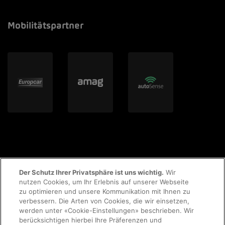
Mobilitätspartner
Der Schutz Ihrer Privatsphäre ist uns wichtig.
Wir
nutzen Cookies, um Ihr Erlebnis auf unserer Webseite
zu optimieren und unsere Kommunikation mit Ihnen zu
© 2023 AMAG Parking AG
verbessern. Die Arten von Cookies, die wir einsetzen,
werden unter «Cookie-Einstellungen» beschrieben. Wir
berücksichtigen hierbei Ihre Präferenzen und