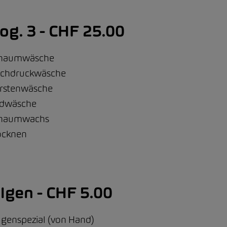
og. 3 - CHF 25.00
haumwäsche
chdruckwäsche
rstenwäsche
dwäsche
haumwachs
ocknen
lgen - CHF 5.00
lgenspezial (von Hand)