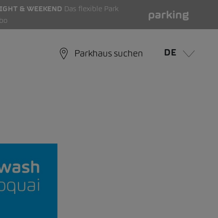
IGHT & WEEKEND
Das flexible Park
parking
bo
DE
Parkhaus suchen