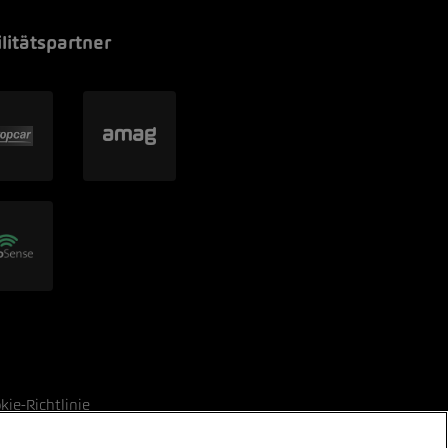
litätspartner
kie-Richtlinie